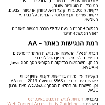
אוכלוסיות עם צרכים מיוחדים, הנובעים בין היתר
ממוגבלויות מוטוריות שונות,
לקויות קוגניטיביות, קוצר רואי, עיוורון או עיוורון צבעים,
לקויות שמיעה וכן אוכלוסייה הנמנית על בני הגיל
השלישי.
הנגשת אתר זה בוצעה על ידי חברת הנגשת האתרים
"Vee הנגשת אתרים".
רמת הנגישות באתר – AA
חברת "
Vee
", התאימה את נגישות האתר לדפדפנים
הנפוצים ולשימוש בטלפון הסלולרי ככל
הניתן, והשתמשה בבדיקותיה בקוראי מסך מסוג Jaws
ו- NVDA.
מקפידה על עמידה בדרישות תקנות שוויון זכויות
לאנשים עם מוגבלות 5568 התשע"ג 2013 ברמת AA.
וכן, מיישמת את המלצות מסמך WCAG2.2 מאת ארגון
W3C.
בעברית:
הנחיות לנגישות תכנים באינטרנט
באנגלית:
Web Content Accessibility Guidelines