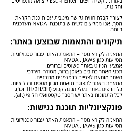
בעזרת מקשי החיצים, Enter ו- Esc ליציאה מתפריטים
וחלונות.
לצורך קבלת חווית גלישה מיטבית עם תוכנת הקראת
מסך, אנו ממליצים לשימוש בתוכנת NVDA העדכנית
ביותר.
תיקונים והתאמות שבוצעו באתר:
התאמה לקורא מסך – התאמת האתר עבור טכנולוגיות
מסייעות כגון NVDA , JAWS
אמצעי הניווט באתר פשוטים וברורים.
תכני האתר כתובים באופן ברור, מסודר והיררכי.
האתר מותאם לצפייה בדפדפנים מודרניים.
התאמת האתר לתצוגה תואמת מגוון מסכים ורזולוציות.
כל הדפים באתר בעלי מבנה קבוע (1H/2H/3H וכו').
לכל התמונות באתר יש הסבר טקסטואלי חלופי (alt).
פונקציונליות תוכנת נגישות:
התאמה לקורא מסך – התאמת האתר עבור טכנולוגיות
מסייעות כגון NVDA , JAWS